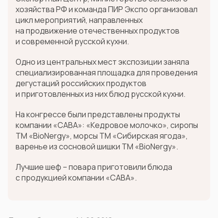
хозяйства РФ и команда ПИР Экспо организовал
цикл мероприятий, направленных
на продвижение отечественных продуктов
и современной русской кухни.
Одно из центральных мест экспозиции заняла
специализированная площадка для проведения
дегустаций российских продуктов
и приготовленных из них блюд русской кухни.
На конгрессе были представлены продукты
компании «САВА»: «Кедровое молочко», сиропы
ТМ «BioNergy», морсы ТМ «Сибирская ягода»,
варенье из сосновой шишки ТМ «BioNergy».
Лучшие шеф – повара приготовили блюда
с продукцией компании «САВА».