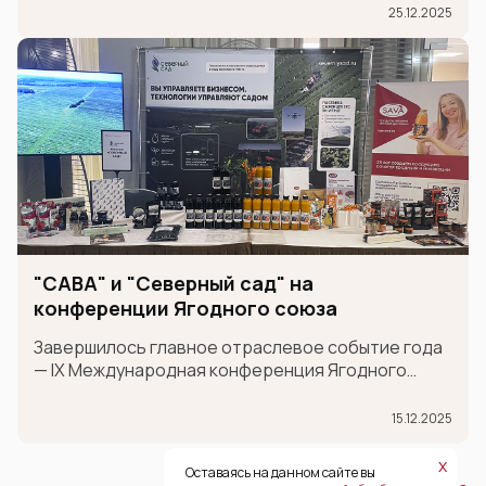
провинцией Шаньдун и странами Шанхайской
25.12.2025
организации сотрудничества (ШОС).
"САВА" и "Северный сад" на
конференции Ягодного союза
Завершилось главное отраслевое событие года
— IX Международная конференция Ягодного
союза!
15.12.2025
х
Оставаясь на данном сайте вы