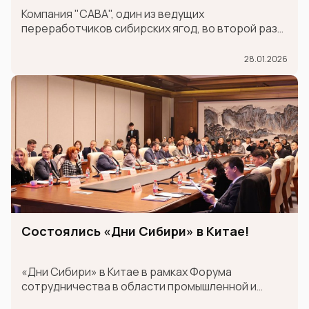
международной выставке GULFOOD
Компания "САВА", один из ведущих
переработчиков сибирских ягод, во второй раз
принимает участие в крупнейшей
международной продовольственной выставке
28.01.2026
GULFOOD в составе экспозиции MADE IN RUSSIA,
которая проходит в Дубае 26-30 января.
Состоялись «Дни Сибири» в Китае!
«Дни Сибири» в Китае в рамках Форума
сотрудничества в области промышленной и
логистической цепочки поставок между