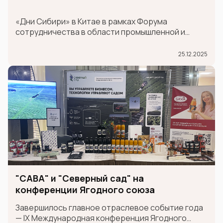
«Дни Сибири» в Китае в рамках Форума
сотрудничества в области промышленной и
логистической цепочки поставок между
провинцией Шаньдун и странами Шанхайской
25.12.2025
организации сотрудничества (ШОС).
"САВА" и "Северный сад" на
конференции Ягодного союза
Завершилось главное отраслевое событие года
— IX Международная конференция Ягодного