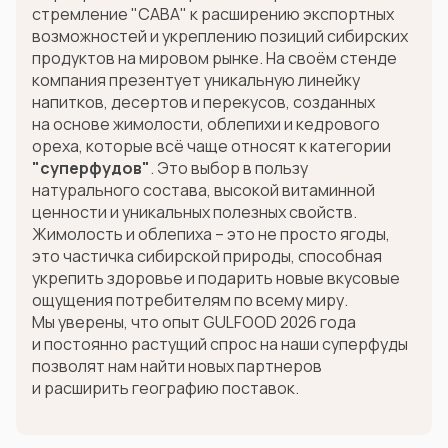
стремление "САВА" к расширению экспортных
возможностей и укреплению позиций сибирских
продуктов на мировом рынке. На своём стенде
компания презентует уникальную линейку
напитков, десертов и перекусов, созданных
на основе жимолости, облепихи и кедрового
ореха, которые всё чаще относят к категории
"суперфудов"
. Это выбор в пользу
натурального состава, высокой витаминной
ценности и уникальных полезных свойств.
Жимолость и облепиха – это не просто ягоды,
это частичка сибирской природы, способная
укрепить здоровье и подарить новые вкусовые
ощущения потребителям по всему миру.
Мы уверены, что опыт GULFOOD 2026 года
и постоянно растущий спрос на наши суперфуды
позволят нам найти новых партнеров
и расширить географию поставок.