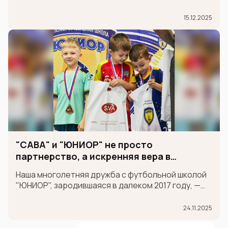
союза!
15.12.2025
"САВА" и "ЮНИОР" не просто
партнерство, а искренняя вера в
будущих чемпионов
Наша многолетняя дружба с футбольной школой
"ЮНИОР", зародившаяся в далеком 2017 году, —
это не просто партнерство, а искренняя вера в
будущих чемпионов. На наших глазах сотни
24.11.2025
мальчишек и девчонок делали первые шаги на
поле, учились побеждать и достойно п