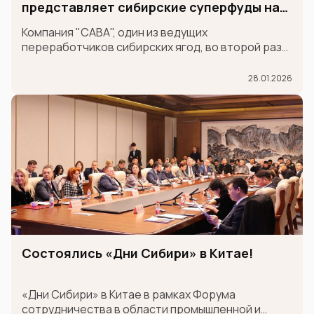
представляет сибирские суперфуды на
международной выставке GULFOOD
Компания "САВА", один из ведущих
переработчиков сибирских ягод, во второй раз
принимает участие в крупнейшей
международной продовольственной выставке
28.01.2026
GULFOOD в составе экспозиции MADE IN RUSSIA,
которая проходит в Дубае 26-30 января.
Состоялись «Дни Сибири» в Китае!
«Дни Сибири» в Китае в рамках Форума
сотрудничества в области промышленной и