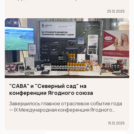
логистической цепочки поставок между
провинцией Шаньдун и странами Шанхайской
25.12.2025
организации сотрудничества (ШОС).
"САВА" и "Северный сад" на
конференции Ягодного союза
Завершилось главное отраслевое событие года
— IX Международная конференция Ягодного
союза!
15.12.2025