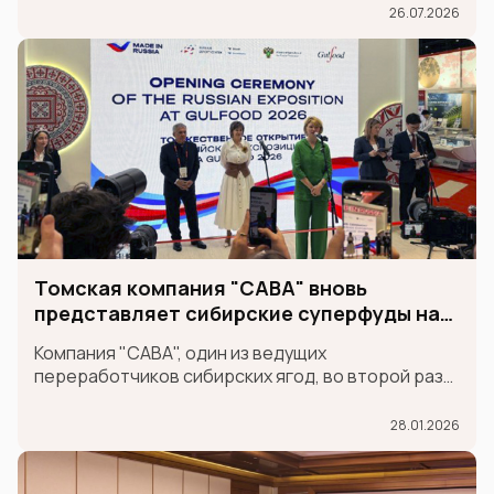
26.07.2026
Томская компания "САВА" вновь
представляет сибирские суперфуды на
международной выставке GULFOOD
Компания "САВА", один из ведущих
переработчиков сибирских ягод, во второй раз
принимает участие в крупнейшей
международной продовольственной выставке
28.01.2026
GULFOOD в составе экспозиции MADE IN RUSSIA,
которая проходит в Дубае 26-30 января.