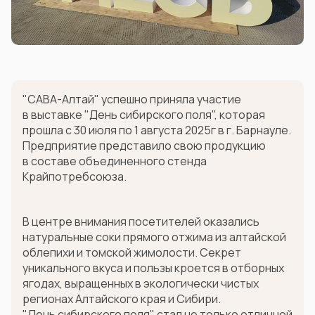
"САВА-Алтай" успешно приняла участие
в выставке "День сибирского поля", которая
прошла с 30 июля по 1 августа 2025г в г. Барнауле.
Предприятие представило свою продукцию
в составе объединенного стенда
Крайпотребсоюза.
В центре внимания посетителей оказались
натуральные соки прямого отжима из алтайской
облепихи и томской жимолости. Секрет
уникального вкуса и пользы кроется в отборных
ягодах, выращенных в экологически чистых
регионах Алтайского края и Сибири.
"День сибирского поля" стал не только отличной