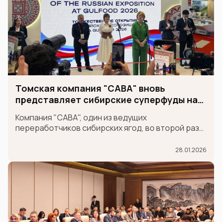
Томская компания "САВА" вновь
представляет сибирские суперфуды на
международной выставке GULFOOD
Компания "САВА", один из ведущих
переработчиков сибирских ягод, во второй раз
принимает участие в крупнейшей
международной продовольственной выставке
28.01.2026
GULFOOD в составе экспозиции MADE IN RUSSIA,
которая проходит в Дубае 26-30 января.