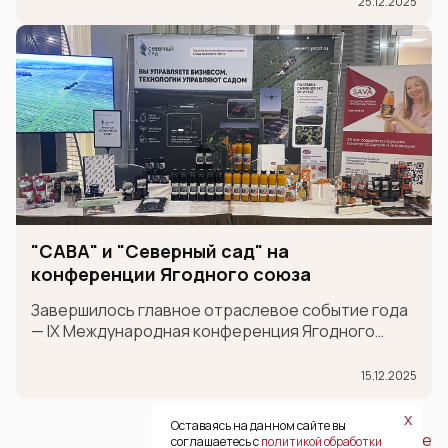
25.12.2025
организации сотрудничества (ШОС).
"САВА" и "Северный сад" на
конференции Ягодного союза
Завершилось главное отраслевое событие года
— IX Международная конференция Ягодного
союза!
15.12.2025
х
Оставаясь на данном сайте вы
Посмотреть все
соглашаетесь с
политикой обработки