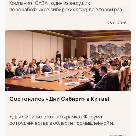
Компания "САВА", один из ведущих
переработчиков сибирских ягод, во второй раз
принимает участие в крупнейшей
международной продовольственной выставке
28.01.2026
GULFOOD в составе экспозиции MADE IN RUSSIA,
которая проходит в Дубае 26-30 января.
Состоялись «Дни Сибири» в Китае!
«Дни Сибири» в Китае в рамках Форума
сотрудничества в области промышленной и
логистической цепочки поставок между
провинцией Шаньдун и странами Шанхайской