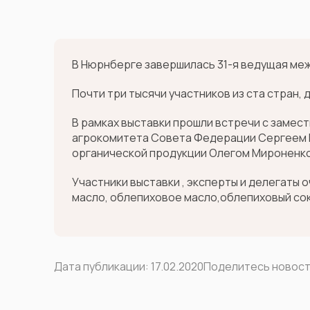
В Нюрнберге завершилась 31-я ведущая меж
Почти три тысячи участников из ста стран, 
В рамках выставки прошли встречи с заме
агрокомитета Совета Федерации Сергеем 
органической продукции Олегом Мироненко
Участники выставки , эксперты и делегаты 
масло, облепиховое масло,облепиховый сок
Дата публикации:
17.02.2020
Поделитесь новос