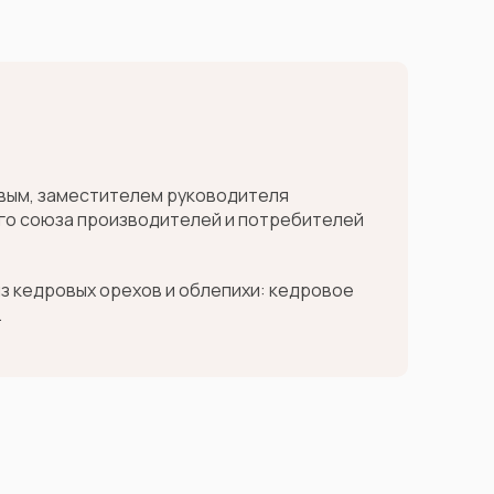
овым, заместителем руководителя
го союза производителей и потребителей
из кедровых орехов и облепихи: кедровое
.