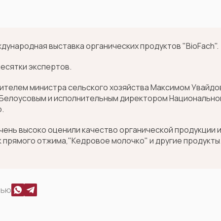
дународная выставка органических продуктов "BioFach".
десятки экспертов.
стителем министра сельского хозяйства Максимом Увайд
Белоусовым и исполнительным директором Национально
.
очень высоко оценили качество органической продукции 
 прямого отжима,"Кедровое молочко" и другие продукты
тью