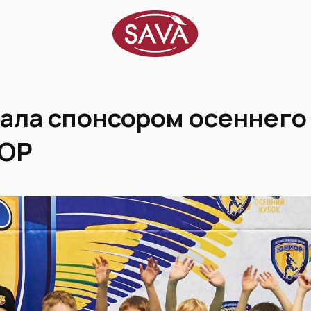
ала спонсором осеннего
ИОР