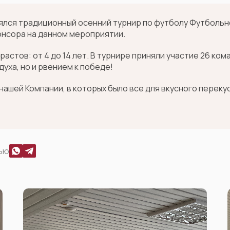
оялся традиционный осенний турнир по футболу Футболь
онсора на данном мероприятии.
астов: от 4 до 14 лет. В турнире приняли участие 26 ком
уха, но и рвением к победе!
ашей Компании, в которых было все для вкусного перекус
ью