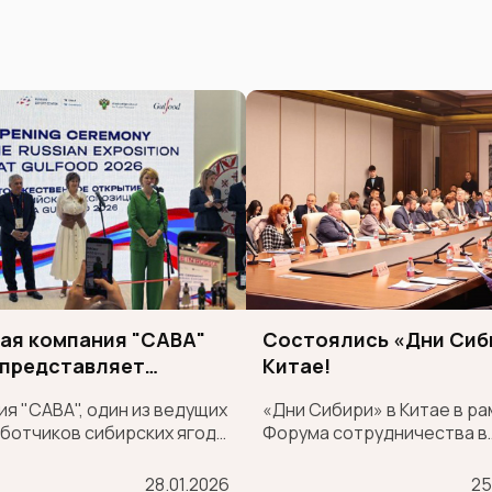
ая компания "САВА"
Состоялись «Дни Сиб
 представляет
Китае!
ские суперфуды на
я "САВА", один из ведущих
«Дни Сибири» в Китае в ра
народной выставке
ботчиков сибирских ягод,
Форума сотрудничества в
OOD
рой раз принимает участие
области промышленной и
нейшей международной
логистической цепочки по
28.01.2026
25