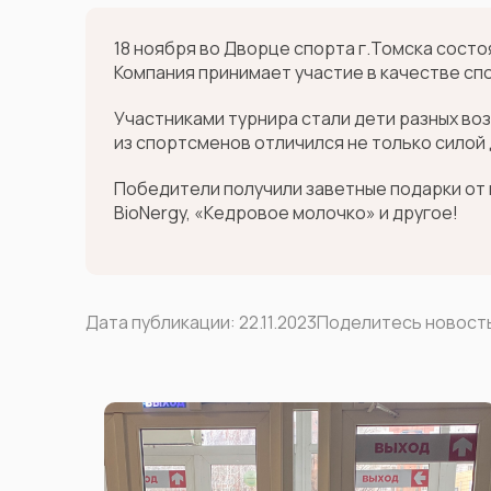
18 ноября во Дворце спорта г.Томска сост
Компания принимает участие в качестве сп
Участниками турнира стали дети разных возр
из спортсменов отличился не только силой д
Победители получили заветные подарки от н
BioNergy, «Кедровое молочко» и другое!
Дата публикации:
22.11.2023
Поделитесь новост