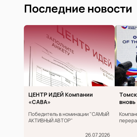
Последние новости
ЦЕНТР ИДЕЙ Компании
Томск
«САВА»
вновь
сибир
Победитель в номинации "САМЫЙ
Компани
между
АКТИВНЫЙ АВТОР"
перера
GULF
во вто
в круп
26.07.2026