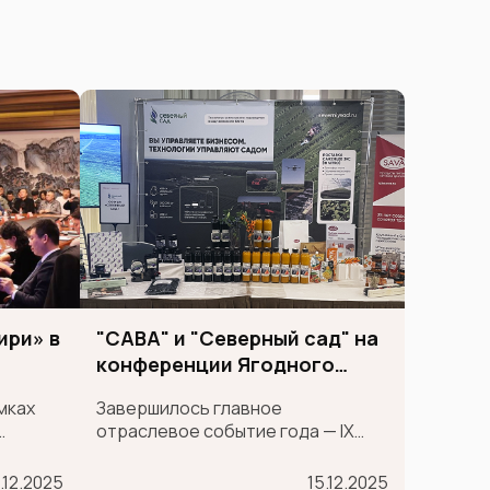
ири» в
"САВА" и "Северный сад" на
конференции Ягодного
союза
мках
Завершилось главное
отраслевое событие года — IX
Международная конференция
ставок
Ягодного союза!
.12.2025
15.12.2025