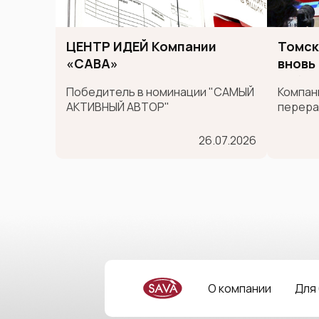
ЦЕНТР ИДЕЙ Компании
Томск
«САВА»
вновь
сибир
Победитель в номинации "САМЫЙ
Компани
между
АКТИВНЫЙ АВТОР"
перера
GULF
во вто
в круп
26.07.2026
продов
GULFOO
MADE I
в Дубае
О компании
Для