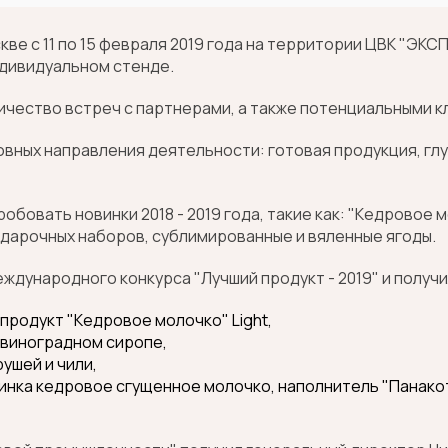
ве с 11 по 15 февраля 2019 года на территории ЦВК "ЭК
ндивидуальном стенде.
ичество встреч с партнерами, а также потенциальными к
овных направления деятельности: готовая продукция, гл
овать новинки 2018 - 2019 года, такие как: "Кедровое м
подарочных наборов, сублимированные и вяленные ягоды.
ждународного конкурса "Лучший продукт - 2019" и получ
продукт "Кедровое молочко" Light,
 виноградном сиропе,
ушей и чили,
инка кедровое сгущенное молочко, наполнитель "Панакот