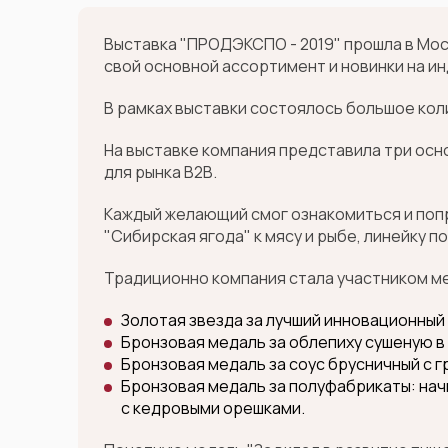
Выставка "ПРОДЭКСПО - 2019" прошла в Моск
свой основной ассортимент и новинки на и
В рамках выставки состоялось большое кол
На выставке компания представила три осн
для рынка В2В.
Каждый желающий смог ознакомиться и попроб
"Сибирская ягода" к мясу и рыбе, линейку 
Традиционно компания стала участником ме
Золотая звезда за лучший инновационный 
Бронзовая медаль за облепиху сушеную в
Бронзовая медаль за соус брусничный с гр
Бронзовая медаль за полуфабрикаты: нач
с кедровыми орешками.