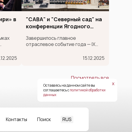
ири» в
"САВА" и "Северный сад" на
конференции Ягодного
союза
мках
Завершилось главное
отраслевое событие года — IX
Международная конференция
ставок
Ягодного союза!
.12.2025
15.12.2025
н и
тва
Посмотреть все
х
Оставаясь на данном сайте вы
соглашаетесь с
политикой обработки
данных
RUS
Контакты
Поиск