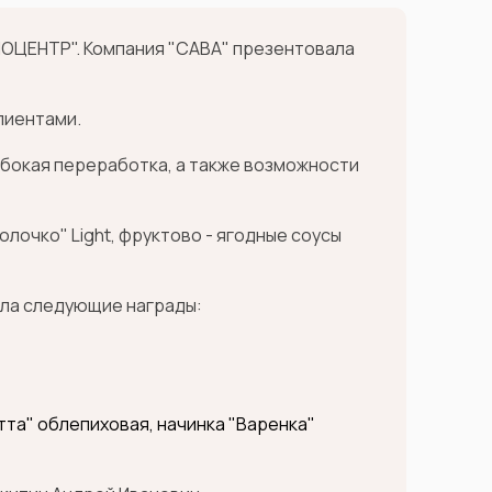
СПОЦЕНТР". Компания "САВА" презентовала
лиентами.
убокая переработка, а также возможности
олочко" Light, фруктово - ягодные соусы
ила следующие награды:
та" облепиховая, начинка "Варенка"