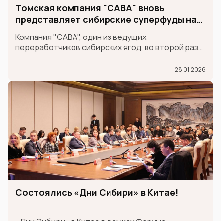
Томская компания "САВА" вновь
представляет сибирские суперфуды на
международной выставке GULFOOD
Компания "САВА", один из ведущих
переработчиков сибирских ягод, во второй раз
принимает участие в крупнейшей
международной продовольственной выставке
28.01.2026
GULFOOD в составе экспозиции MADE IN RUSSIA,
которая проходит в Дубае 26-30 января.
Состоялись «Дни Сибири» в Китае!