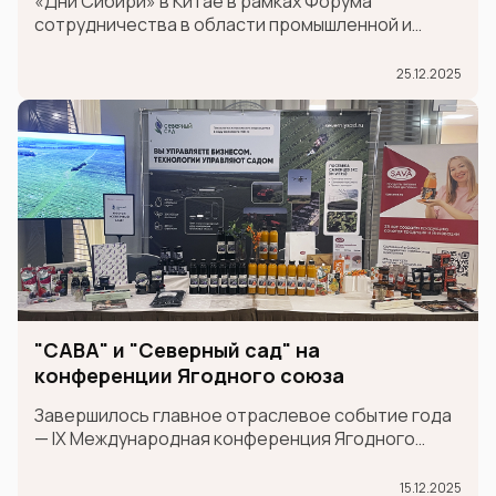
«Дни Сибири» в Китае в рамках Форума
сотрудничества в области промышленной и
логистической цепочки поставок между
провинцией Шаньдун и странами Шанхайской
25.12.2025
организации сотрудничества (ШОС).
"САВА" и "Северный сад" на
конференции Ягодного союза
Завершилось главное отраслевое событие года
— IX Международная конференция Ягодного
союза!
15.12.2025