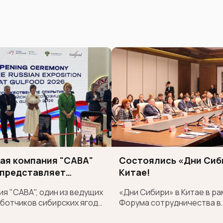
ая компания "САВА"
Состоялись «Дни Сиб
 представляет
Китае!
ские суперфуды на
я "САВА", один из ведущих
«Дни Сибири» в Китае в ра
народной выставке
ботчиков сибирских ягод,
Форума сотрудничества в
OOD
рой раз принимает участие
области промышленной и