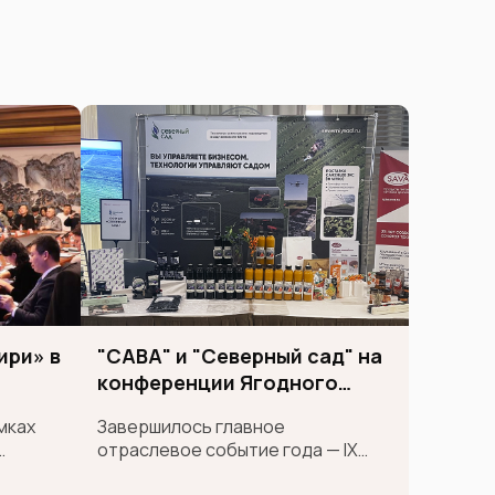
ири» в
"САВА" и "Северный сад" на
конференции Ягодного
союза
мках
Завершилось главное
отраслевое событие года — IX
Международная конференция