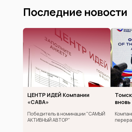
Последние новости
ЦЕНТР ИДЕЙ Компании
Томск
«САВА»
вновь
сибир
Победитель в номинации "САМЫЙ
Компани
между
АКТИВНЫЙ АВТОР"
перера
GULF
во вто