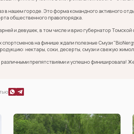
аз в нашем городе. Это форма командного активного отд
орта общественного правопорядка.
парней и девушек, в том числе и врио губернатор Томской
 спортсменов на финише ждали полезные Смузи "BioNergy
родукцию: нектары, соки, десерты, смузи и свежую жимол
с различными препятствиями и успешно финишировала! Ж
стью