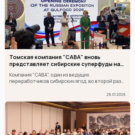
Томская компания "САВА" вновь
представляет сибирские суперфуды на
международной выставке GULFOOD
Компания "САВА", один из ведущих
переработчиков сибирских ягод, во второй раз
принимает участие в крупнейшей
международной продовольственной выставке
28.01.2026
GULFOOD в составе экспозиции MADE IN RUSSIA,
которая проходит в Дубае 26-30 января.