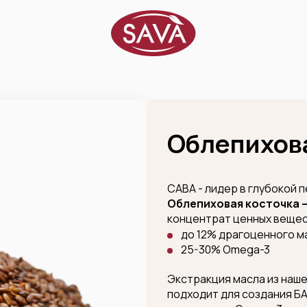
Облепихова
САВА - лидер в глубокой 
Облепиховая косточка –
концентрат ценных вещес
до 12% драгоценного м
25-30% Omega-3
Экстракция масла из наш
подходит для создания БА