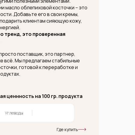
угими полезными элементами.
ии масло облепиховой косточки – это
сти. Добавьте его в свои кремы,
 подарить клиентам сияющую кожу,
нергией.
то тренд, это проверенная
.
 просто поставщик, это партнер,
хе всё. Мы предлагаем стабильные
сточки, готовой к переработке и
родуктах.
я ценнность на 100 гр. продукта
Углеводы
Где купить