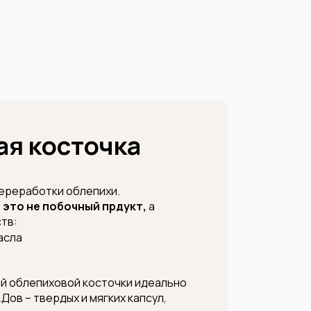
я косточка
переработки облепихи.
 это не побочный прдукт,
а
тв:
асла
ей облепиховой косточки идеально
Дов – твердых и мягких капсул,