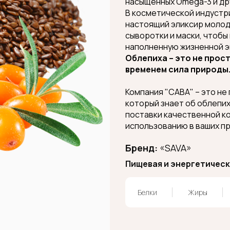
насыщенных Omega-3 и др
В косметической индустр
настоящий эликсир молодо
сыворотки и маски, чтобы
наполненную жизненной э
Облепиха – это не прос
временем сила природы
Компания "САВА" – это не
который знает об облепи
поставки качественной ко
использованию в ваших п
Бренд:
«SAVA»
Пищевая и энергетическа
Белки
Жиры