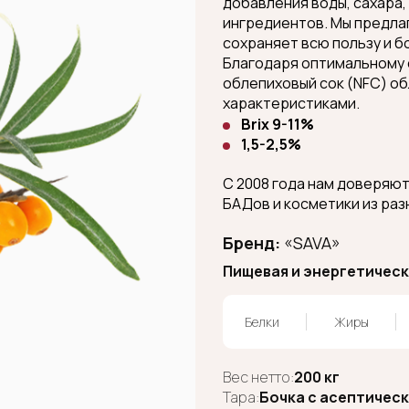
добавления воды, сахара,
ингредиентов. Мы предла
сохраняет всю пользу и б
Благодаря оптимальному 
облепиховый сок (NFC) о
характеристиками.
Brix 9-11%
1,5-2,5%
С 2008 года нам доверяю
БАДов и косметики из раз
Бренд:
«SAVA»
Пищевая и энергетическа
Белки
Жиры
Вес нетто:
200 кг
Тара:
Бочка с асептичес