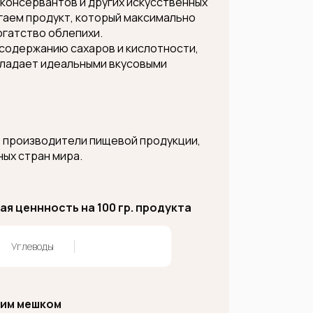
 консервантов и других искусственных
гаем продукт, который максимально
огатство облепихи.
содержанию сахаров и кислотности,
бладает идеальными вкусовыми
т производители пищевой продукции,
ных стран мира.
я ценнность на 100 гр. продукта
Углеводы
ким мешком