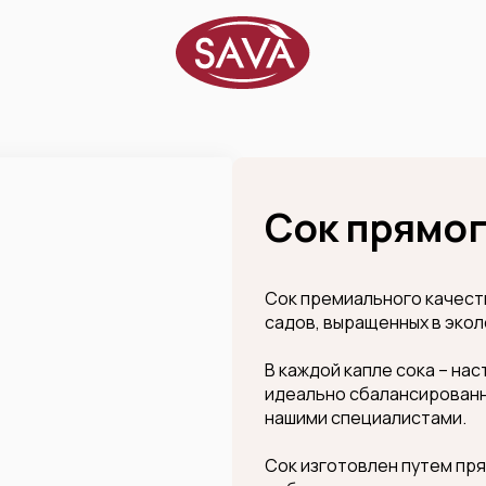
Сок прямо
Сок премиального качест
садов, выращенных в экол
В каждой капле сока – на
идеально сбалансированн
нашими специалистами.
Сок изготовлен путем пря