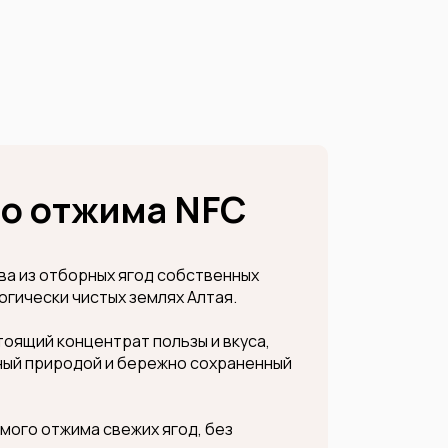
го отжима NFC
ва из отборных ягод собственных
огически чистых землях Алтая.
стоящий концентрат пользы и вкуса,
ый природой и бережно сохраненный
мого отжима свежих ягод, без