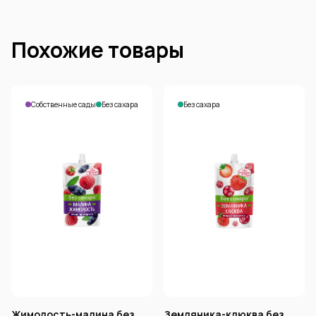
Похожие товары
Собственные сады
Без сахара
Без сахара
Жимолость-малина без
Земляника-клюква без