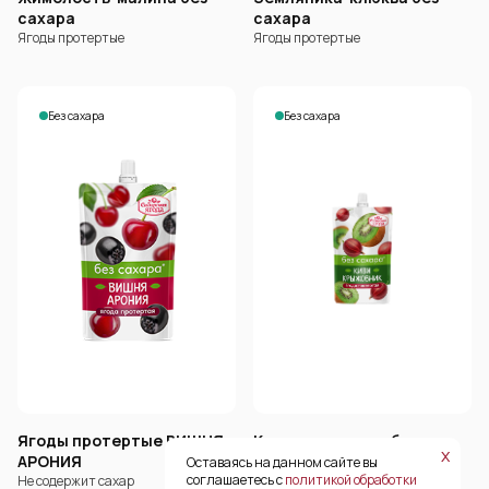
сахара
сахара
Ягоды протертые
Ягоды протертые
Без сахара
Без сахара
Ягоды протертые ВИШНЯ-
Киви-крыжовник без
х
АРОНИЯ
сахара
Оставаясь на данном сайте вы
соглашаетесь с
политикой обработки
Не содержит сахар
Ароматные ягоды и фрукты