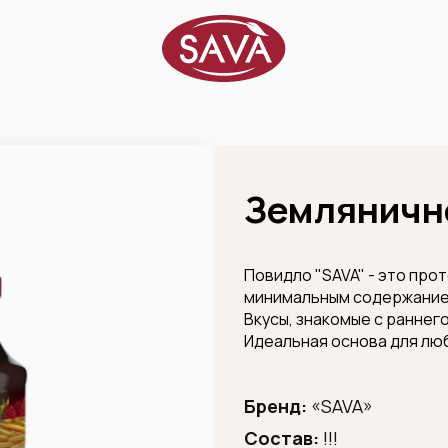
Землянично
Повидло "SAVA" - это про
минимальным содержание
Вкусы, знакомые с раннег
Идеальная основа для лю
Бренд:
«SAVA»
Состав:
!!!