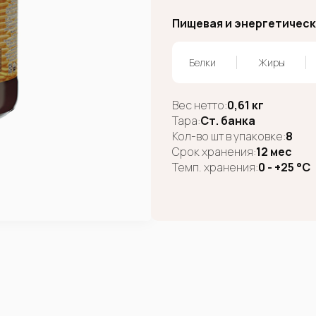
Пищевая и энергетическа
Белки
Жиры
Вес нетто:
0,61 кг
Тара:
Ст. банка
Кол-во шт в упаковке:
8
Срок хранения:
12 мес
Темп. хранения:
0 - +25 °C