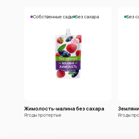
Собственные сады
Без сахара
Без с
Жимолость-малина без сахара
Земляни
Ягоды протертые
Ягоды пр