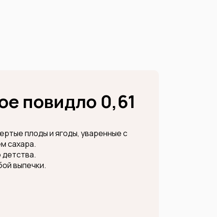
е повидло 0,61
тертые плоды и ягоды, уваренные с
м сахара.
о детства.
бой выпечки.