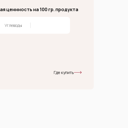
я ценнность на 100 гр. продукта
Углеводы
Где купить