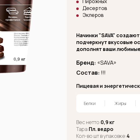
Пирожных
Десертов
Эклеров
Начинки "SAVA" создают
подчеркнут вкусовые о
дополнят ваши любимые
Бренд:
«SAVA»
Состав:
!!!
Пищевая и энергетическа
Белки
Жиры
Вес нетто:
0,9 кг
Тара:
Пл. ведро
Кол-во шт в упаковке:
4