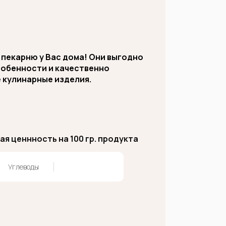
 пекарню у Вас дома! Они выгодно
собенности и качественно
 кулинарные изделия.
я ценнность на 100 гр. продукта
Углеводы