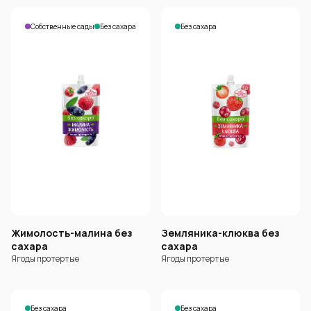
Собственные сады
Без сахара
Без сахара
Жимолость-малина без
Земляника-клюква без
сахара
сахара
Ягоды протертые
Ягоды протертые
Без сахара
Без сахара