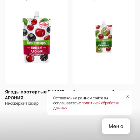
Ягоды протертые ВИШНЯ-
Киви-крыжовник без
х
АРОНИЯ
сахара
Оставаясь на данном сайте вы
соглашаетесь с
политикой обработки
Не содержит сахар
Ароматные ягоды и фрукты
данных
Меню