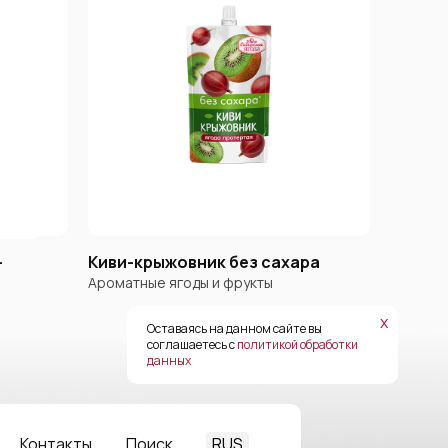
-
Киви-крыжовник без сахара
Ароматные ягоды и фрукты
х
Оставаясь на данном сайте вы
соглашаетесь с
политикой обработки
данных
RUS
Контакты
Поиск