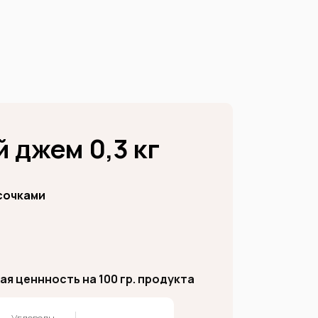
 джем 0,3 кг
сочками
я ценнность на 100 гр. продукта