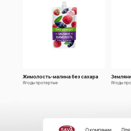
Жимолость-малина без сахара
Земляни
Ягоды протертые
Ягоды пр
О компании
Для