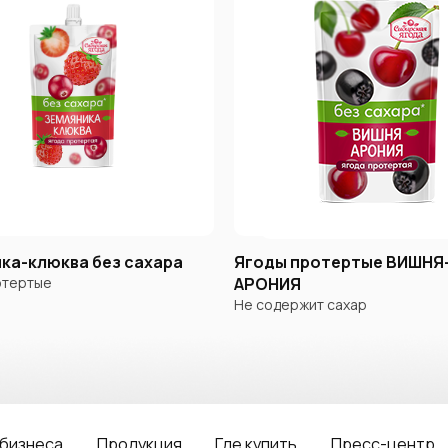
ка-клюква без сахара
Ягоды протертые ВИШНЯ
отертые
АРОНИЯ
Не содержит сахар
 бизнеса
Продукция
Где купить
Пресс-центр