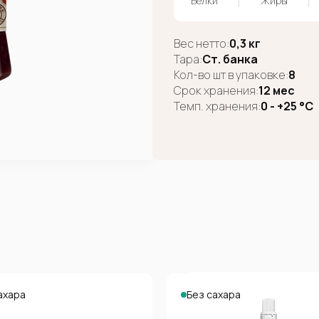
Белки
Жиры
Вес нетто:
0,3 кг
Тара:
Ст. банка
Кол-во шт в упаковке:
8
Срок хранения:
12 мес
Темп. хранения:
0 - +25 °C
ахара
Без сахара