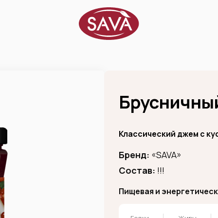
Брусничный
Классический джем с ку
Бренд:
«SAVA»
Состав:
!!!
Пищевая и энергетическа