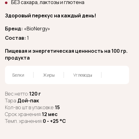
БЕЗ сахара, лактозы и глютена
Здоровый перекус на каждый день!
Бренд:
«BioNergy»
Состав:
1
Пищевая и энергетическая ценнность на 100 гр.
продукта
Белки
Жиры
Углеводы
Вес нетто:
120 г
Тара:
Дой-пак
Кол-во шт в упаковке:
15
Срок хранения:
12 мес
Темп. хранения:
0 - +25 °C