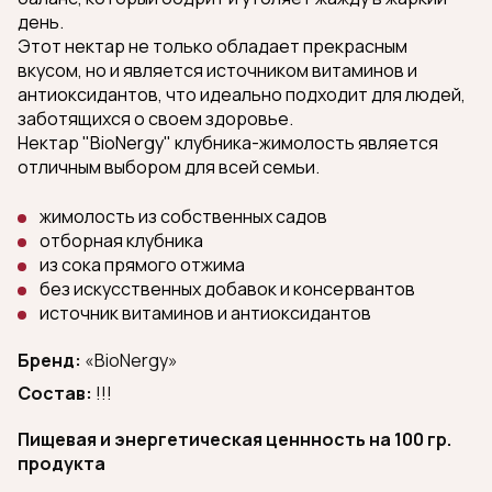
день.
Этот нектар не только обладает прекрасным
вкусом, но и является источником витаминов и
антиоксидантов, что идеально подходит для людей,
заботящихся о своем здоровье.
Нектар "BioNergy" клубника-жимолость является
отличным выбором для всей семьи.
жимолость из собственных садов
отборная клубника
из сока прямого отжима
без искусственных добавок и консервантов
источник витаминов и антиоксидантов
Бренд:
«BioNergy»
Состав:
!!!
Пищевая и энергетическая ценнность на 100 гр.
продукта