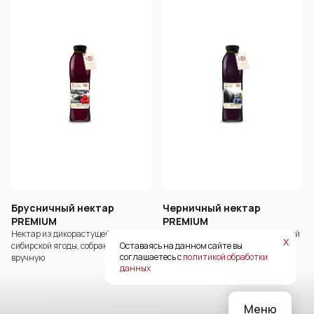
Брусничный нектар
Черничный нектар
PREMIUM
PREMIUM
Нектар из дикорастущей
Нектар из отборной дикорастущей
х
сибирской ягоды, собранной
черники, собранной вручную
Оставаясь на данном сайте вы
соглашаетесь с
политикой обработки
вручную
данных
Меню