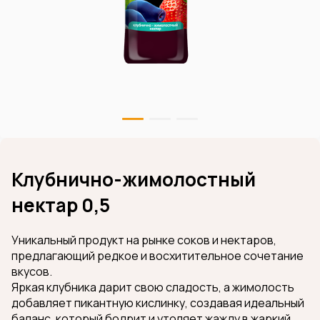
Клубнично-жимолостный
нектар 0,5
Уникальный продукт на рынке соков и нектаров,
предлагающий редкое и восхитительное сочетание
вкусов.
Яркая клубника дарит свою сладость, а жимолость
добавляет пикантную кислинку, создавая идеальный
баланс, который бодрит и утоляет жажду в жаркий