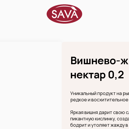
Вишнево-ж
нектар 0,2
Уникальный продукт на ры
редкое и восхитительное
Яркая вишня дарит свою 
пикантную кислинку, созд
бодрит и утоляет жажду в