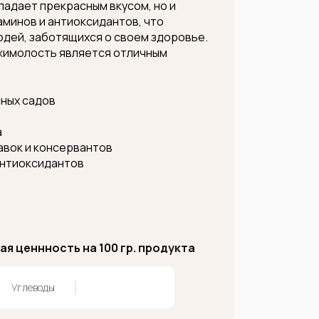
ладает прекрасным вкусом, но и
аминов и антиоксидантов, что
юдей, заботящихся о своем здоровье.
-жимолость является отличным
ных садов
а
авок и консервантов
антиоксидантов
я ценнность на 100 гр. продукта
Углеводы