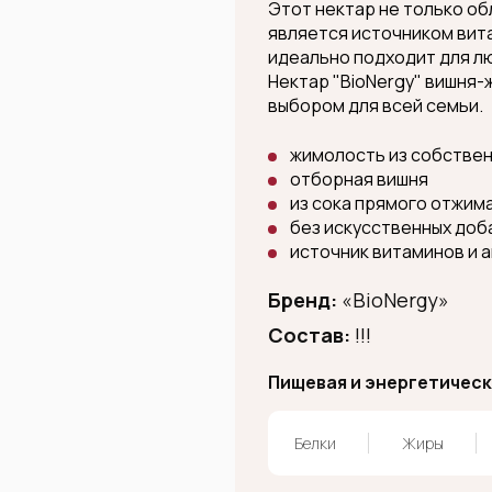
Этот нектар не только об
является источником вит
идеально подходит для л
Нектар "BioNergy" вишня
выбором для всей семьи.
жимолость из собствен
отборная вишня
из сока прямого отжим
без искусственных доб
источник витаминов и 
Бренд:
«BioNergy»
Состав:
!!!
Пищевая и энергетическа
Белки
Жиры