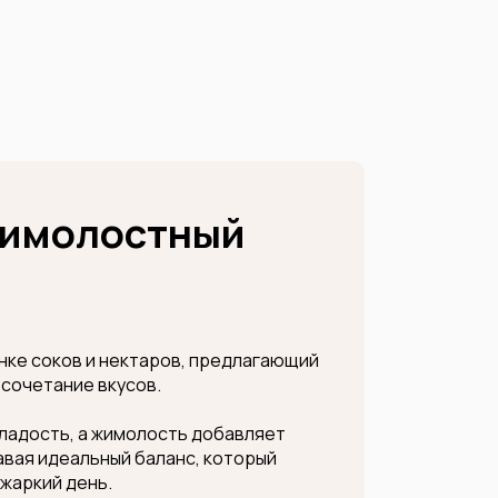
имолостный
нке соков и нектаров, предлагающий
 сочетание вкусов.
сладость, а жимолость добавляет
авая идеальный баланс, который
 жаркий день.