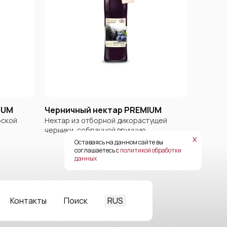
IUM
Черничный нектар PREMIUM
рской
Нектар из отборной дикорастущей
черники, собранной вручную
х
Оставаясь на данном сайте вы
соглашаетесь с
политикой обработки
данных
RUS
Контакты
Поиск