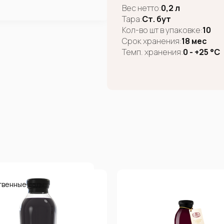
Вес нетто:
0,2 л
Тара:
Ст. бут
Кол-во шт в упаковке:
10
Срок хранения:
18 мес
Темп. хранения:
0 - +25 °C
твенные сады