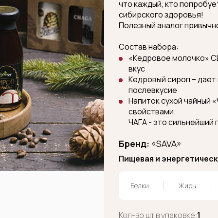
что каждый, кто попробуе
сибирского здоровья!
Полезный аналог привычн
Состав набора:
«Кедровое молочко» CL
вкус
Кедровый сироп – дает
послевкусие
Напиток сухой чайный 
свойствами.
ЧАГА - это сильнейший
Бренд:
«SAVA»
Пищевая и энергетическа
Белки
Жиры
Кол-во шт в упаковке:
1