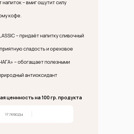
т напиток – вмиг ощутит силу
ому кофе.
ASSIC – придаёт напитку сливочный
 приятную сладость и ореховое
«ЧАГА» – обогащает полезными
 природный антиоксидант
я ценнность на 100 гр. продукта
Углеводы