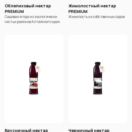
Облепиховый нектар
Жимолостный нектар
PREMIUM
PREMIUM
Садовая ягода из экологически
Жимолость из собственных садов
чистых районов Алтайского края
Брусничный нектар
Черничный нектар