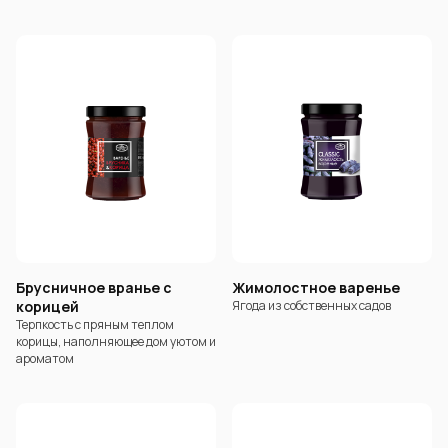
Брусничное вранье с
Жимолостное варенье
корицей
Ягода из собственных садов
Терпкость с пряным теплом
корицы, наполняющее дом уютом и
ароматом