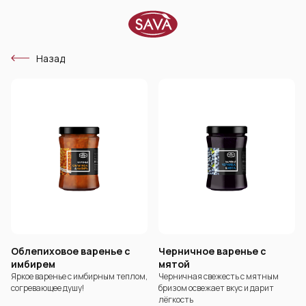
Назад
Облепиховое варенье с
Черничное варенье с
имбирем
мятой
Яркое варенье с имбирным теплом,
Черничная свежесть с мятным
согревающее душу!
бризом освежает вкус и дарит
лёгкость