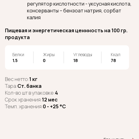
регулятор кислотности - уксусная кислота,
консерванты – бензоат натрия, сорбат
калия
Пищевая и энергетическая ценнность на 100 гр.
продукта
Белки
Жиры
Углеводы
Ккал
1.5
0
18
78
Вес нетто:
1 кг
Тара:
Ст. банка
Кол-во шт в упаковке:
4
Срок хранения:
12 мес
Темп. хранения:
0 - +25 °C