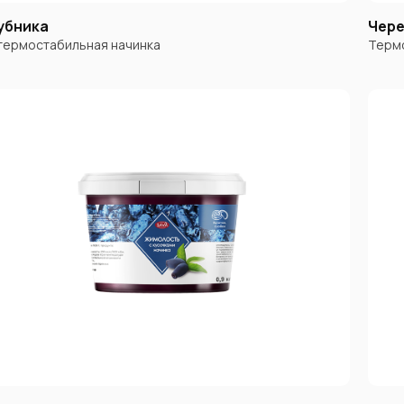
убника
Чере
термостабильная начинка
Термо