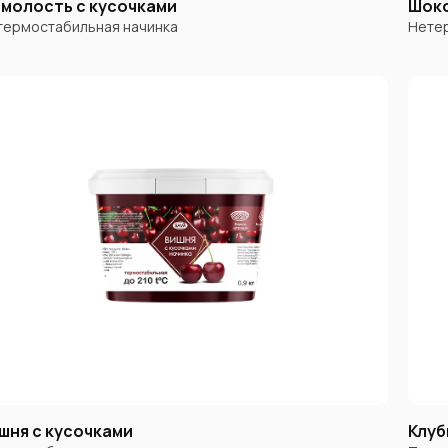
молость с кусочками
Шок
термостабильная начинка
Нетер
шня с кусочками
Клуб