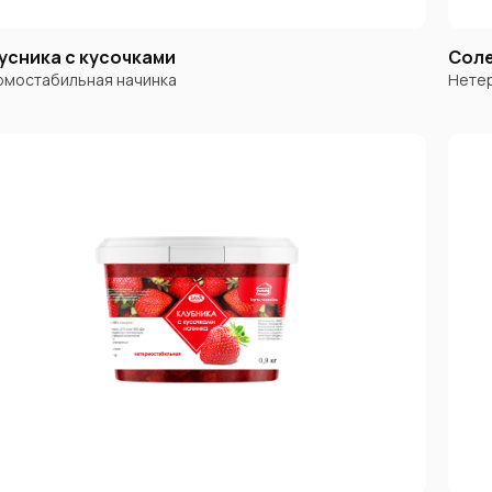
усника с кусочками
Соле
рмостабильная начинка
Нетер